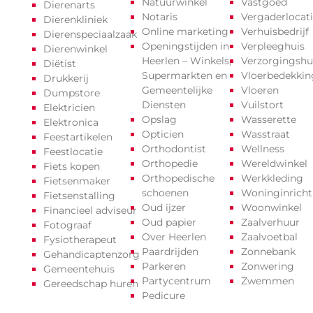
Natuurwinkel
Vastgoed
Dierenarts
Notaris
Vergaderlocat
Dierenkliniek
Online marketing
Verhuisbedrijf
Dierenspeciaalzaak
Openingstijden in
Verpleeghuis
Dierenwinkel
Heerlen – Winkels,
Verzorgingshu
Diëtist
Supermarkten en
Vloerbedekkin
Drukkerij
Gemeentelijke
Vloeren
Dumpstore
Diensten
Vuilstort
Elektricien
Opslag
Wasserette
Elektronica
Opticien
Wasstraat
Feestartikelen
Orthodontist
Wellness
Feestlocatie
Orthopedie
Wereldwinkel
Fiets kopen
Orthopedische
Werkkleding
Fietsenmaker
schoenen
Woninginricht
Fietsenstalling
Oud ijzer
Woonwinkel
Financieel adviseur
Oud papier
Zaalverhuur
Fotograaf
Over Heerlen
Zaalvoetbal
Fysiotherapeut
Paardrijden
Zonnebank
Gehandicaptenzorg
Parkeren
Zonwering
Gemeentehuis
Partycentrum
Zwemmen
Gereedschap huren
Pedicure