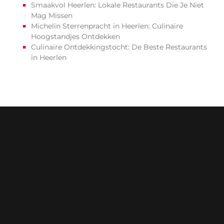
Smaakvol Heerlen: Lokale Restaurants Die Je Niet
Mag Missen
Michelin Sterrenpracht in Heerlen: Culinaire
Hoogstandjes Ontdekken
Culinaire Ontdekkingstocht: De Beste Restaurants
in Heerlen