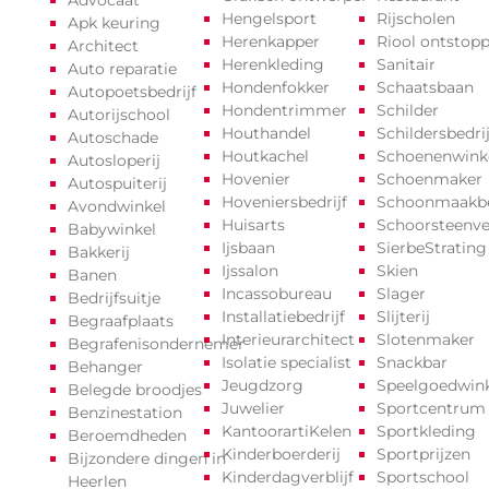
Hengelsport
Rijscholen
Apk keuring
Herenkapper
Riool ontstop
Architect
Herenkleding
Sanitair
Auto reparatie
Hondenfokker
Schaatsbaan
Autopoetsbedrijf
Hondentrimmer
Schilder
Autorijschool
Houthandel
Schildersbedrij
Autoschade
Houtkachel
Schoenenwink
Autosloperij
Hovenier
Schoenmaker
Autospuiterij
Hoveniersbedrijf
Schoonmaakbe
Avondwinkel
Huisarts
Schoorsteenv
Babywinkel
Ijsbaan
SierbeStrating
Bakkerij
Ijssalon
Skien
Banen
Incassobureau
Slager
Bedrijfsuitje
Installatiebedrijf
Slijterij
Begraafplaats
Interieurarchitect
Slotenmaker
Begrafenisondernemer
Isolatie specialist
Snackbar
Behanger
Jeugdzorg
Speelgoedwink
Belegde broodjes
Juwelier
Sportcentrum
Benzinestation
KantoorartiKelen
Sportkleding
Beroemdheden
Kinderboerderij
Sportprijzen
Bijzondere dingen in
Kinderdagverblijf
Sportschool
Heerlen