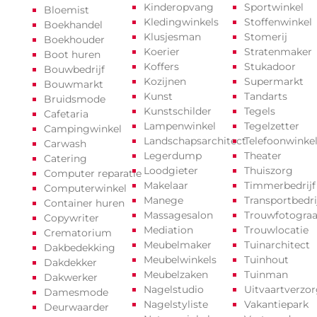
Kinderopvang
Sportwinkel
Bloemist
Kledingwinkels
Stoffenwinkel
Boekhandel
Klusjesman
Stomerij
Boekhouder
Koerier
Stratenmaker
Boot huren
Koffers
Stukadoor
Bouwbedrijf
Kozijnen
Supermarkt
Bouwmarkt
Kunst
Tandarts
Bruidsmode
Kunstschilder
Tegels
Cafetaria
Lampenwinkel
Tegelzetter
Campingwinkel
Landschapsarchitect
Telefoonwinke
Carwash
Legerdump
Theater
Catering
Loodgieter
Thuiszorg
Computer reparatie
Makelaar
Timmerbedrijf
Computerwinkel
Manege
Transportbedri
Container huren
Massagesalon
Trouwfotograa
Copywriter
Mediation
Trouwlocatie
Crematorium
Meubelmaker
Tuinarchitect
Dakbedekking
Meubelwinkels
Tuinhout
Dakdekker
Meubelzaken
Tuinman
Dakwerker
Nagelstudio
Uitvaartverzo
Damesmode
Nagelstyliste
Vakantiepark
Deurwaarder