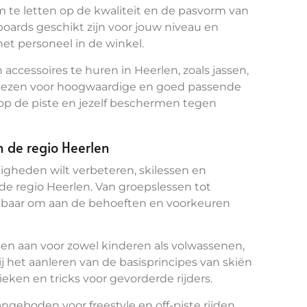
om te letten op de kwaliteit en de pasvorm van
boards geschikt zijn voor jouw niveau en
het personeel in de winkel.
accessoires te huren in Heerlen, zoals jassen,
kiezen voor hoogwaardige en goed passende
d op de piste en jezelf beschermen tegen
n de regio Heerlen
digheden wilt verbeteren, skilessen en
 de regio Heerlen. Van groepslessen tot
chikbaar om aan de behoeften en voorkeuren
sen aan voor zowel kinderen als volwassenen,
j het aanleren van de basisprincipes van skiën
ken en tricks voor gevorderde rijders.
geboden voor freestyle en off-piste rijden,