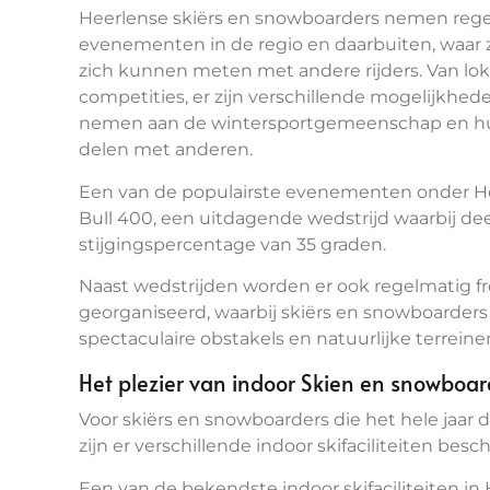
Heerlense skiërs en snowboarders nemen rege
evenementen in de regio en daarbuiten, waar
zich kunnen meten met andere rijders. Van loka
competities, er zijn verschillende mogelijkhe
nemen aan de wintersportgemeenschap en hun
delen met anderen.
Een van de populairste evenementen onder He
Bull 400, een uitdagende wedstrijd waarbij 
stijgingspercentage van 35 graden.
Naast wedstrijden worden er ook regelmatig f
georganiseerd, waarbij skiërs en snowboarde
spectaculaire obstakels en natuurlijke terreine
Het plezier van indoor Skien en snowboa
Voor skiërs en snowboarders die het hele jaar d
zijn er verschillende indoor skifaciliteiten be
Een van de bekendste indoor skifaciliteiten in