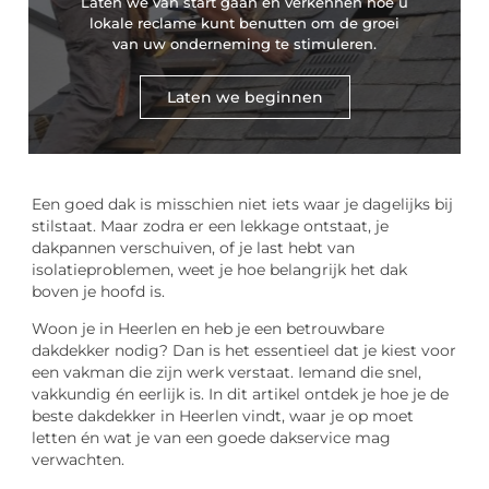
Laten we van start gaan en verkennen hoe u
lokale reclame kunt benutten om de groei
van uw onderneming te stimuleren.
Laten we beginnen
Een goed dak is misschien niet iets waar je dagelijks bij
stilstaat. Maar zodra er een lekkage ontstaat, je
dakpannen verschuiven, of je last hebt van
isolatieproblemen, weet je hoe belangrijk het dak
boven je hoofd is.
Woon je in Heerlen en heb je een betrouwbare
dakdekker nodig? Dan is het essentieel dat je kiest voor
een vakman die zijn werk verstaat. Iemand die snel,
vakkundig én eerlijk is. In dit artikel ontdek je hoe je de
beste dakdekker in Heerlen vindt, waar je op moet
letten én wat je van een goede dakservice mag
verwachten.