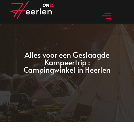
Huidig nieuws
Bedrijven in Heerlen
Bijzondere dingen in Heerlen
Alles voor een Geslaagde
Kampeertrip :
Campingwinkel in Heerlen