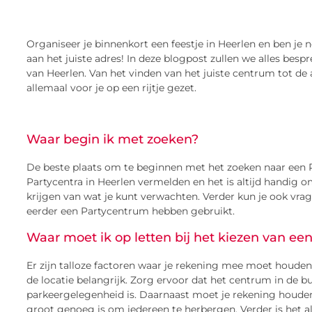
Organiseer je binnenkort een feestje in Heerlen en ben je 
aan het juiste adres! In deze blogpost zullen we alles besp
van Heerlen. Van het vinden van het juiste centrum tot d
allemaal voor je op een rijtje gezet.
Waar begin ik met zoeken?
De beste plaats om te beginnen met het zoeken naar een Par
Partycentra in Heerlen vermelden en het is altijd handig om
krijgen van wat je kunt verwachten. Verder kun je ook vra
eerder een Partycentrum hebben gebruikt.
Waar moet ik op letten bij het kiezen van ee
Er zijn talloze factoren waar je rekening mee moet houden 
de locatie belangrijk. Zorg ervoor dat het centrum in de b
parkeergelegenheid is. Daarnaast moet je rekening houden
groot genoeg is om iedereen te herbergen. Verder is het al