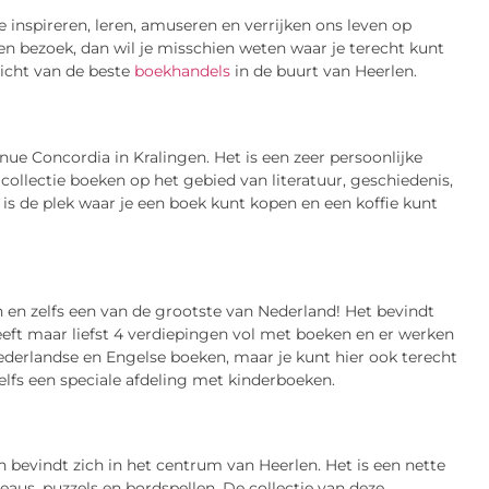
 inspireren, leren, amuseren en verrijken ons leven op
en bezoek, dan wil je misschien weten waar je terecht kunt
zicht van de beste
boekhandels
in de buurt van Heerlen.
e Concordia in Kralingen. Het is een zeer persoonlijke
collectie boeken op het gebied van literatuur, geschiedenis,
is de plek waar je een boek kunt kopen en een koffie kunt
en zelfs een van de grootste van Nederland! Het bevindt
heeft maar liefst 4 verdiepingen vol met boeken en er werken
derlandse en Engelse boeken, maar je kunt hier ook terecht
 zelfs een speciale afdeling met kinderboeken.
 bevindt zich in het centrum van Heerlen. Het is een nette
us, puzzels en bordspellen. De collectie van deze