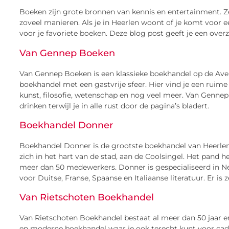
Boeken zijn grote bronnen van kennis en entertainment. Ze
zoveel manieren. Als je in Heerlen woont of je komt voor e
voor je favoriete boeken. Deze blog post geeft je een over
Van Gennep Boeken
Van Gennep Boeken is een klassieke boekhandel op de Avenu
boekhandel met een gastvrije sfeer. Hier vind je een ruime 
kunst, filosofie, wetenschap en nog veel meer. Van Gennep 
drinken terwijl je in alle rust door de pagina’s bladert.
Boekhandel Donner
Boekhandel Donner is de grootste boekhandel van Heerlen 
zich in het hart van de stad, aan de Coolsingel. Het pand 
meer dan 50 medewerkers. Donner is gespecialiseerd in Ne
voor Duitse, Franse, Spaanse en Italiaanse literatuur. Er is
Van Rietschoten Boekhandel
Van Rietschoten Boekhandel bestaat al meer dan 50 jaar en
en moderne boekhandel waar je ook terecht kunt voor cadea