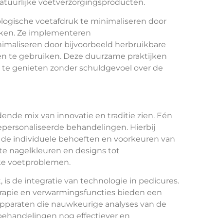
atuurlijke voetverzorgingsproducten.
ologische voetafdruk te minimaliseren door
iken. Ze implementeren
imaliseren door bijvoorbeeld herbruikbare
len te gebruiken. Deze duurzame praktijken
 te genieten zonder schuldgevoel over de
nde mix van innovatie en traditie zien. Eén
epersonaliseerde behandelingen. Hierbij
de individuele behoeften en voorkeuren van
te nagelkleuren en designs tot
ke voetproblemen.
is de integratie van technologie in pedicures.
apie en verwarmingsfuncties bieden een
apparaten die nauwkeurige analyses van de
ehandelingen nog effectiever en