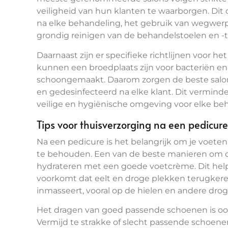
veiligheid van hun klanten te waarborgen. Dit 
na elke behandeling, het gebruik van wegwe
grondig reinigen van de behandelstoelen en -ta
Daarnaast zijn er specifieke richtlijnen voor 
kunnen een broedplaats zijn voor bacteriën e
schoongemaakt. Daarom zorgen de beste salon
en gedesinfecteerd na elke klant. Dit verminder
veilige en hygiënische omgeving voor elke be
Tips voor thuisverzorging na een pedicure
Na een pedicure is het belangrijk om je voeten
te behouden. Een van de beste manieren om dit
hydrateren met een goede voetcrème. Dit hel
voorkomt dat eelt en droge plekken terugkeren
inmasseert, vooral op de hielen en andere dro
Het dragen van goed passende schoenen is ook
Vermijd te strakke of slecht passende schoe