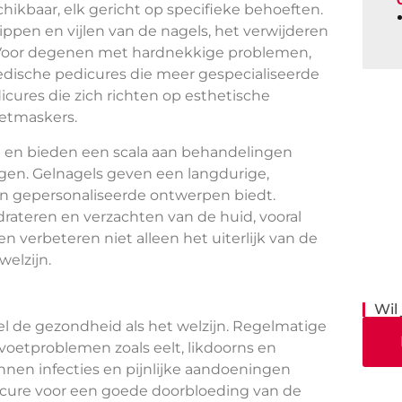
chikbaar, elk gericht op specifieke behoeften.
pen en vijlen van de nagels, het verwijderen
Voor degenen met hardnekkige problemen,
 medische pedicures die meer gespecialiseerde
icures die zich richten op esthetische
oetmaskers.
en en bieden een scala aan behandelingen
ingen. Gelnagels geven een langdurige,
e en gepersonaliseerde ontwerpen biedt.
drateren en verzachten van de huid, vooral
verbeteren niet alleen het uiterlijk van de
elzijn.
Wil
el de gezondheid als het welzijn. Regelmatige
oetproblemen zoals eelt, likdoorns en
nen infecties en pijnlijke aandoeningen
cure voor een goede doorbloeding van de