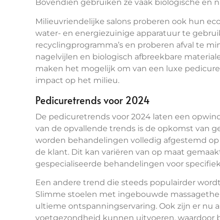
Bovendien gebruiken ze vaak biologische en n
Milieuvriendelijke salons proberen ook hun ec
water- en energiezuinige apparatuur te gebru
recyclingprogramma’s en proberen afval te min
nagelvijlen en biologisch afbreekbare materia
maken het mogelijk om van een luxe pedicure
impact op het milieu.
Pedicuretrends voor 2024
De pedicuretrends voor 2024 laten een opwinde
van de opvallende trends is de opkomst van g
worden behandelingen volledig afgestemd op 
de klant. Dit kan variëren van op maat gemaak
gespecialiseerde behandelingen voor specifie
Een andere trend die steeds populairder wordt, 
Slimme stoelen met ingebouwde massagether
ultieme ontspanningservaring. Ook zijn er nu 
voetgezondheid kunnen uitvoeren, waardoor b