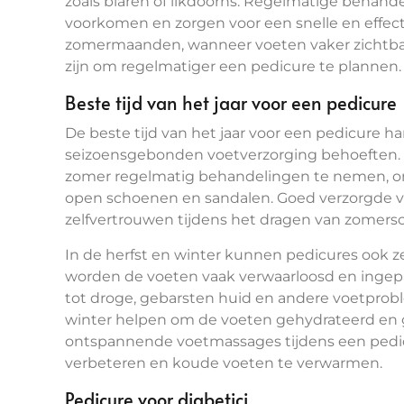
zoals blaren of likdoorns. Regelmatige behan
voorkomen en zorgen voor een snelle en effect
zomermaanden, wanneer voeten vaker zichtbaar 
zijn om regelmatiger een pedicure te plannen.
Beste tijd van het jaar voor een pedicure
De beste tijd van het jaar voor een pedicure h
seizoensgebonden voetverzorging behoeften. 
zomer regelmatig behandelingen te nemen, omd
open schoenen en sandalen. Goed verzorgde vo
zelfvertrouwen tijdens het dragen van zomersc
In de herfst en winter kunnen pedicures ook z
worden de voeten vaak verwaarloosd en ingepak
tot droge, gebarsten huid en andere voetpro
winter helpen om de voeten gehydrateerd en
ontspannende voetmassages tijdens een pedi
verbeteren en koude voeten te verwarmen.
Pedicure voor diabetici