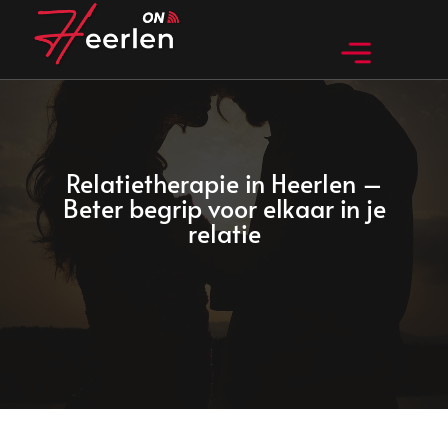
Huidig nieuws
Bedrijven in Heerlen
Bijzondere dingen in Heerlen
Relatietherapie in Heerlen –
Beter begrip voor elkaar in je
relatie