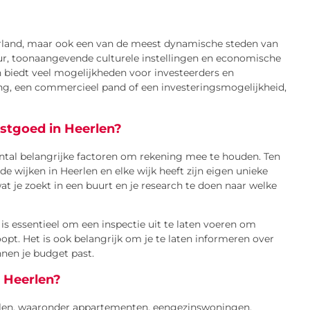
derland, maar ook een van de meest dynamische steden van
ur, toonaangevende culturele instellingen en economische
 biedt veel mogelijkheden voor investeerders en
ng, een commercieel pand of een investeringsmogelijkheid,
astgoed in Heerlen?
aantal belangrijke factoren om rekening mee te houden. Ten
ende wijken in Heerlen en elke wijk heeft zijn eigen unieke
at je zoekt in een buurt en je research te doen naar welke
 is essentieel om een inspectie uit te laten voeren om
pt. Het is ook belangrijk om je te laten informeren over
nen je budget past.
n Heerlen?
erlen, waaronder appartementen, eengezinswoningen,