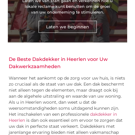
Laten we van start gaan en verkennen hoe u
lokale reclame kunt benutten om de groei
van uw onderneming te stimuleren.
Laten we beginnen
De Beste Dakdekker in Heerlen voor Uw
Dakwerkzaamheden
Wanneer het aankomt op de zorg voor uw huis, is niets
zo cruciaal als de staat van uw dak. Een dak beschermt
niet alleen tegen de elementen, maar draagt ook bij
aan de algehele uitstraling en waarde van uw woning.
Als u in Heerlen woont, dan weet u dat de
weersomstandigheden soms uitdagend kunnen zijn.
Het inschakelen van een professionele
dakdekker in
Heerlen
is dan ook essentieel om ervoor te zorgen dat
uw dak in perfecte staat verkeert. Dakdekkers met
jarenlange ervaring bieden niet alleen vakmanschap