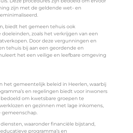
uis. Deze procedures zijn bedoeld om ervoor
mming zijn met de geldende wet- en
geminimaliseerd.
en, biedt het gemeen tehuis ook
 doeleinden, zoals het verkrijgen van een
raatverkopen. Door deze vergunningen en
n tehuis bij aan een geordende en
muleert het een veilige en leefbare omgeving
 het gemeentelijk beleid in Heerlen, waarbij
gramma’s en regelingen biedt voor inwoners
n bedoeld om kwetsbare groepen te
 werklozen en gezinnen met lage inkomens,
de gemeenschap.
diensten, waaronder financiële bijstand,
 educatieve programma’s en