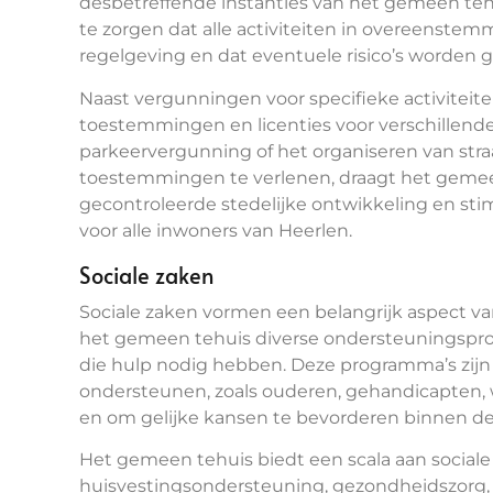
desbetreffende instanties van het gemeen teh
te zorgen dat alle activiteiten in overeenste
regelgeving en dat eventuele risico’s worden 
Naast vergunningen voor specifieke activiteit
toestemmingen en licenties voor verschillende
parkeervergunning of het organiseren van st
toestemmingen te verlenen, draagt het gemee
gecontroleerde stedelijke ontwikkeling en sti
voor alle inwoners van Heerlen.
Sociale zaken
Sociale zaken vormen een belangrijk aspect van
het gemeen tehuis diverse ondersteuningspro
die hulp nodig hebben. Deze programma’s zij
ondersteunen, zoals ouderen, gehandicapten,
en om gelijke kansen te bevorderen binnen 
Het gemeen tehuis biedt een scala aan sociale 
huisvestingsondersteuning, gezondheidszorg,