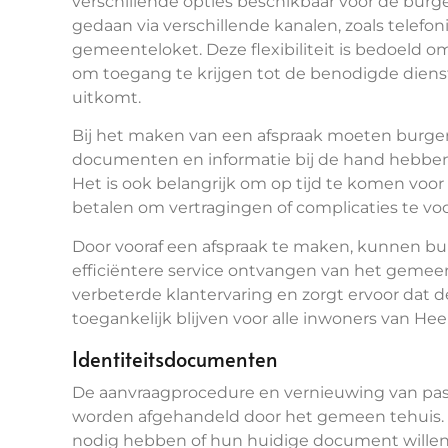
verschillende opties beschikbaar voor de bur
gedaan via verschillende kanalen, zoals telefonis
gemeenteloket. Deze flexibiliteit is bedoeld 
om toegang te krijgen tot de benodigde dienst
uitkomt.
Bij het maken van een afspraak moeten burger
documenten en informatie bij de hand hebben,
Het is ook belangrijk om op tijd te komen voor
betalen om vertragingen of complicaties te v
Door vooraf een afspraak te maken, kunnen bu
efficiëntere service ontvangen van het gemeen
verbeterde klantervaring en zorgt ervoor dat
toegankelijk blijven voor alle inwoners van Hee
Identiteitsdocumenten
De aanvraagprocedure en vernieuwing van pasp
worden afgehandeld door het gemeen tehuis. 
nodig hebben of hun huidige document willen