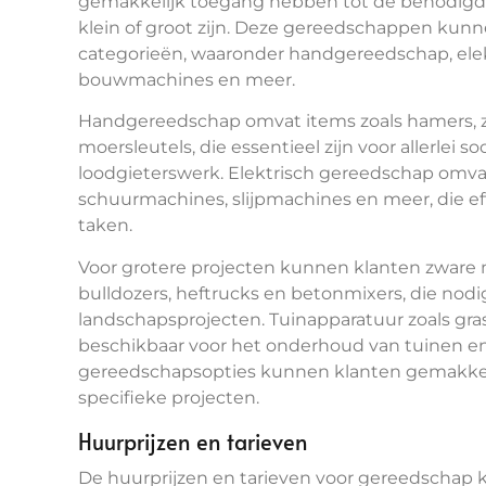
gemakkelijk toegang hebben tot de benodigde 
klein of groot zijn. Deze gereedschappen kun
categorieën, waaronder handgereedschap, elek
bouwmachines en meer.
Handgereedschap omvat items zoals hamers, z
moersleutels, die essentieel zijn voor allerle
loodgieterswerk. Elektrisch gereedschap omva
schuurmachines, slijpmachines en meer, die effi
taken.
Voor grotere projecten kunnen klanten zware 
bulldozers, heftrucks en betonmixers, die nodig
landschapsprojecten. Tuinapparatuur zoals gra
beschikbaar voor het onderhoud van tuinen en
gereedschapsopties kunnen klanten gemakkel
specifieke projecten.
Huurprijzen en tarieven
De huurprijzen en tarieven voor gereedschap k