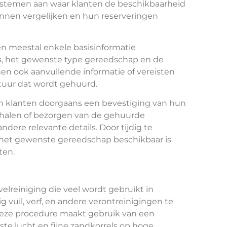
ystemen aan waar klanten de beschikbaarheid
unnen vergelijken en hun reserveringen
n meestal enkele basisinformatie
s, het gewenste type gereedschap en de
n ook aanvullende informatie of vereisten
tuur dat wordt gehuurd.
n klanten doorgaans een bevestiging van hun
phalen of bezorgen van de gehuurde
ndere relevante details. Door tijdig te
 het gewenste gereedschap beschikbaar is
ten.
elreiniging die veel wordt gebruikt in
uil, verf, en andere verontreinigingen te
Deze procedure maakt gebruik van een
 lucht en fijne zandkorrels op hoge