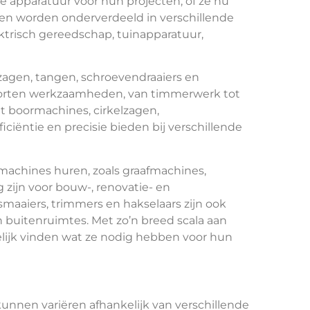
apparatuur voor hun projecten, of ze nu
nen worden onderverdeeld in verschillende
trisch gereedschap, tuinapparatuur,
agen, tangen, schroevendraaiers en
i soorten werkzaamheden, van timmerwerk tot
t boormachines, cirkelzagen,
ciëntie en precisie bieden bij verschillende
machines huren, zoals graafmachines,
 zijn voor bouw-, renovatie- en
smaaiers, trimmers en hakselaars zijn ook
 buitenruimtes. Met zo’n breed scala aan
ijk vinden wat ze nodig hebben voor hun
unnen variëren afhankelijk van verschillende