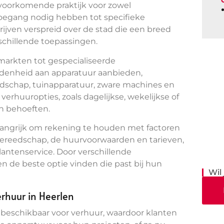
voorkomende praktijk voor zowel
e toegang nodig hebben tot specifieke
rijven verspreid over de stad die een breed
chillende toepassingen.
markten tot gespecialiseerde
denheid aan apparatuur aanbieden,
dschap, tuinapparatuur, zware machines en
erhuuropties, zoals dagelijkse, wekelijkse of
n behoeften.
belangrijk om rekening te houden met factoren
gereedschap, de huurvoorwaarden en tarieven,
lantenservice. Door verschillende
n de beste optie vinden die past bij hun
Wil
rhuur in Heerlen
p beschikbaar voor verhuur, waardoor klanten