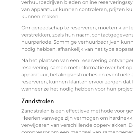
verhuurbedrijven bieden online reserveringss
van apparatuur kunnen controleren, prijzen k
kunnen maken.
Om gereedschap te reserveren, moeten klante
verstrekken, zoals hun naam, contactgegeven
huurperiode. Sommige verhuurbedrijven kunne
nodig hebben, afhankelijk van het type appara
Na het plaatsen van een reservering ontvange
reservering, samen met informatie over het o
apparatuur, betalingsinstructies en eventuele a
reserveren, kunnen klanten ervoor zorgen dat
wanneer ze het nodig hebben voor hun projec
Zandstralen
Zandstralen is een effectieve methode voor gev
Heerlen vanwege zijn vermogen om hardnekkig v
verwijderen van verschillende oppervlakken. 
compressor om een mengsel van samengeperste