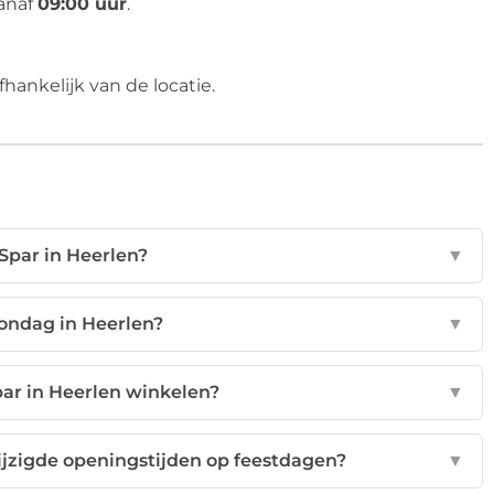
vanaf
09:00 uur
.
hankelijk van de locatie.
Spar in Heerlen?
▼
zondag in Heerlen?
▼
Spar in Heerlen winkelen?
▼
jzigde openingstijden op feestdagen?
▼