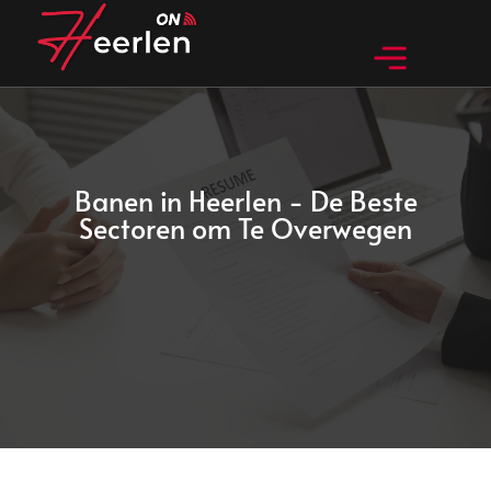
Huidig nieuws
Bedrijven in Heerlen
Bijzondere dingen in Heerlen
Banen in Heerlen - De Beste
Sectoren om Te Overwegen