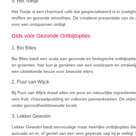
5. Het Toetje
Het Toetje is een charmant café dat gespecialiseerd is in zoeti
muffins en gezonde smoothies. De creatieve presentatie van de g
voor een ontspannen ontbijt.
Gids voor Gezonde Ontbijtopties
1. Bio Bites
Bio Bites biedt een scala aan gezonde en biologische ontbijtopt
en groenten, hier kun je genieten van een voedzaam en smakelij
een uitstekende keuze voor bewuste eters.
2. Puur van Wijck
Bij Puur van Wijck draait alles om pure en natuurlijke ingredi
vers fruit, chiazaadpudding en volkoren pannenkoeken. De stijlvol
onder gezondheidsbewuste locals.
3. Lekker Gewoën
Lekker Gewoën biedt eenvoudige maar heerlijke ontbijtopties die
avocado en ei, of geniet van een vers geperste sap bij je ontbijt