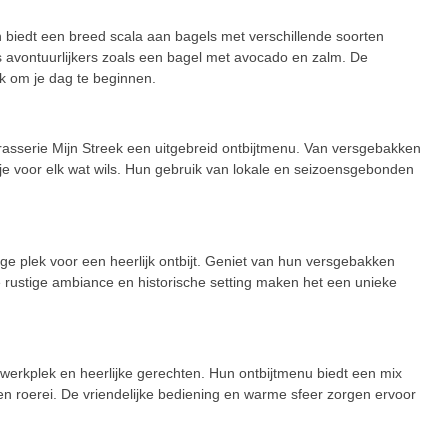
n biedt een breed scala aan bagels met verschillende soorten
s avontuurlijkers zoals een bagel met avocado en zalm. De
ek om je dag te beginnen.
Brasserie Mijn Streek een uitgebreid ontbijtmenu. Van versgebakken
d je voor elk wat wils. Hun gebruik van lokale en seizoensgebonden
e plek voor een heerlijk ontbijt. Geniet van hun versgebakken
e rustige ambiance en historische setting maken het een unieke
werkplek en heerlijke gerechten. Hun ontbijtmenu biedt een mix
en roerei. De vriendelijke bediening en warme sfeer zorgen ervoor