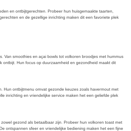
gheden en ontbijtgerechten. Probeer hun huisgemaakte taarten,
erechten en de gezellige inrichting maken dit een favoriete plek
ies. Van smoothies en açai bowls tot volkoren broodjes met hummus
k ontbijt. Hun focus op duurzaamheid en gezondheid maakt dit
ënten. Hun ontbijtmenu omvat gezonde keuzes zoals havermout met
le inrichting en vriendelijke service maken het een geliefde plek
 zowel gezond als betaalbaar zijn. Probeer hun volkoren toast met
. De ontspannen sfeer en vriendelijke bediening maken het een fijne