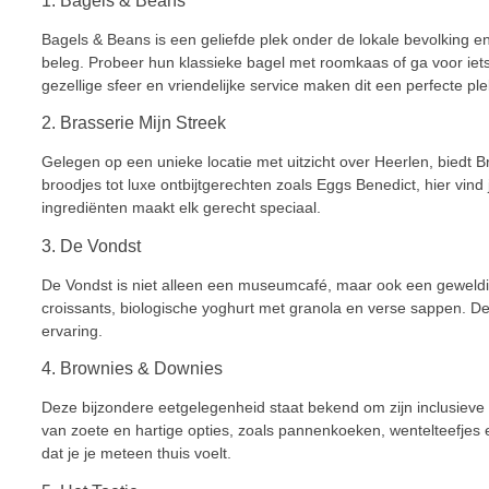
1. Bagels & Beans
Bagels & Beans is een geliefde plek onder de lokale bevolking e
beleg. Probeer hun klassieke bagel met roomkaas of ga voor iet
gezellige sfeer en vriendelijke service maken dit een perfecte pl
2. Brasserie Mijn Streek
Gelegen op een unieke locatie met uitzicht over Heerlen, biedt 
broodjes tot luxe ontbijtgerechten zoals Eggs Benedict, hier vin
ingrediënten maakt elk gerecht speciaal.
3. De Vondst
De Vondst is niet alleen een museumcafé, maar ook een geweldig
croissants, biologische yoghurt met granola en verse sappen. D
ervaring.
4. Brownies & Downies
Deze bijzondere eetgelegenheid staat bekend om zijn inclusieve 
van zoete en hartige opties, zoals pannenkoeken, wentelteefjes 
dat je je meteen thuis voelt.