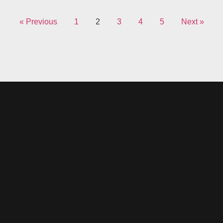
« Previous
1
2
3
4
5
Next »