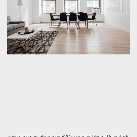
Hongaarse punt vloeren en PVC vloeren in Tilburg: De perfecte