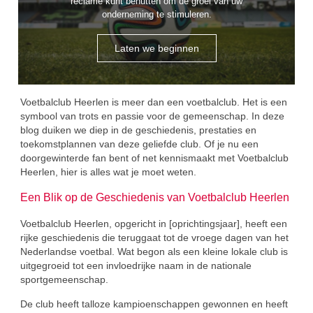
reclame kunt benutten om de groei van uw
onderneming te stimuleren.
Laten we beginnen
Voetbalclub Heerlen is meer dan een voetbalclub. Het is een
symbool van trots en passie voor de gemeenschap. In deze
blog duiken we diep in de geschiedenis, prestaties en
toekomstplannen van deze geliefde club. Of je nu een
doorgewinterde fan bent of net kennismaakt met Voetbalclub
Heerlen, hier is alles wat je moet weten.
Een Blik op de Geschiedenis van Voetbalclub Heerlen
Voetbalclub Heerlen, opgericht in [oprichtingsjaar], heeft een
rijke geschiedenis die teruggaat tot de vroege dagen van het
Nederlandse voetbal. Wat begon als een kleine lokale club is
uitgegroeid tot een invloedrijke naam in de nationale
sportgemeenschap.
De club heeft talloze kampioenschappen gewonnen en heeft