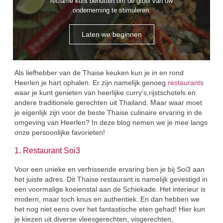
reclame kunt benutten om de groei van uw
onderneming te stimuleren.
Laten we beginnen
Als liefhebber van de Thaise keuken kun je in en rond
Heerlen je hart ophalen. Er zijn namelijk genoeg
restaurants
waar je kunt genieten van heerlijke curry’s,rijstschotels en
andere traditionele gerechten uit Thailand. Maar waar moet
je eigenlijk zijn voor de beste Thaise culinaire ervaring in de
omgeving van Heerlen? In deze blog nemen we je mee langs
onze persoonlijke favorieten!
1. Restaurant Soi3
Voor een unieke en verfrissende ervaring ben je bij Soi3 aan
het juiste adres. Dit Thaise restaurant is namelijk gevestigd in
een voormalige koeienstal aan de Schiekade. Het interieur is
modern, maar toch knus en authentiek. En dan hebben we
het nog niet eens over het fantastische eten gehad! Hier kun
je kiezen uit diverse vleesgerechten, visgerechten,