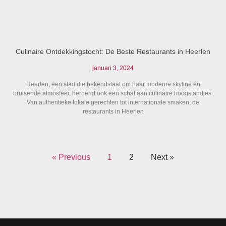
Culinaire Ontdekkingstocht: De Beste Restaurants in Heerlen
januari 3, 2024
Heerlen, een stad die bekendstaat om haar moderne skyline en
bruisende atmosfeer, herbergt ook een schat aan culinaire hoogstandjes.
Van authentieke lokale gerechten tot internationale smaken, de
restaurants in Heerlen
« Previous
1
2
Next »