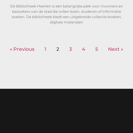
De Bibliotheek Heerlen is een belangrijke plek voor inwoners en
bezoekers van de stad die willen lezen, studeren of informatie
zoeken. De bibliotheek biedt een uitgebreide collectie boeken,
digitale materialen
« Previous
1
2
3
4
5
Next »