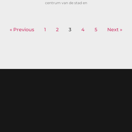
centrum van de stad en
« Previous
1
2
3
4
5
Next »