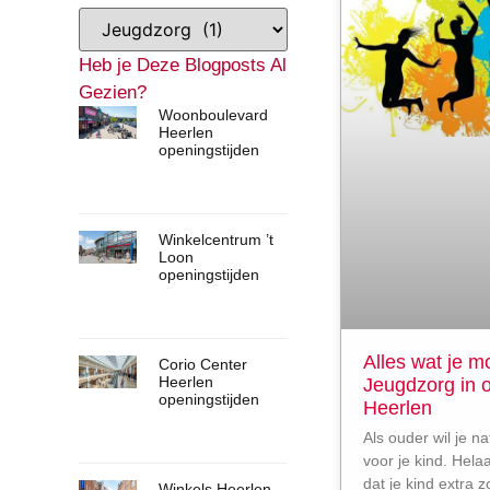
Heb je Deze Blogposts Al
Gezien?
Woonboulevard
Heerlen
openingstijden
Winkelcentrum ’t
Loon
openingstijden
Alles wat je m
Corio Center
Heerlen
Jeugdzorg in o
openingstijden
Heerlen
Als ouder wil je nat
voor je kind. Hel
dat je kind extra z
Winkels Heerlen