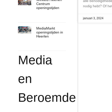
alle benodigdhede
Centrum
nodig hebt? Of he
openingstijden
januari 3, 2024
MediaMarkt
openingstijden in
Heerlen
Media
en
Beroemde