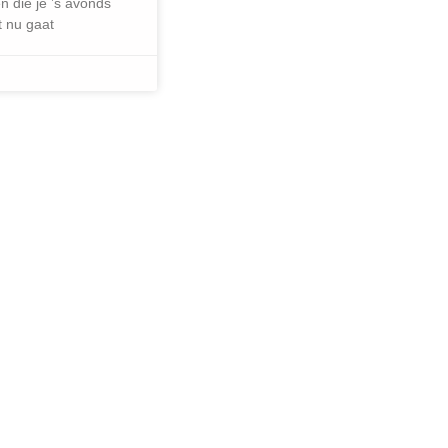
n die je ’s avonds
t nu gaat