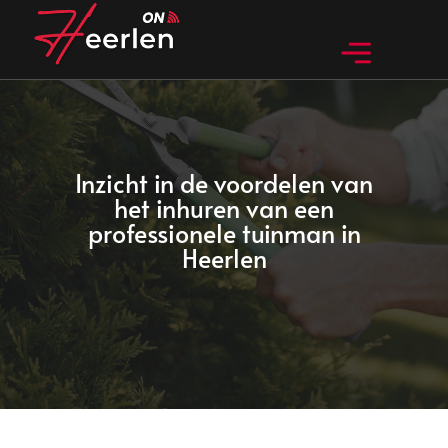
Huidig nieuws
Bedrijven in Heerlen
Bijzondere dingen in Heerlen
Inzicht in de voordelen van
het inhuren van een
professionele tuinman in
Heerlen