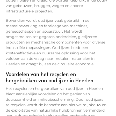
buizen, platen en draad, die worden gebruikt in de bouw
van gebouwen, bruggen, wegen en andere
infrastructurele projecten.
Bovendien wordt oud ijzer vaak gebruikt in de
metaalbewerking en fabricage van machines,
gereedschappen en apparatuur. Het wordt
omgesmolten tot gegoten onderdelen, gietijzeren
producten en mechanische componenten voor diverse
industriële toepassingen. Oud ijzers biedt een
kosteneffectieve en duurzame oplossing voor het
voldoen aan de vraag naar metalen materialen in
Heerlen en draagt bij aan de circulaire economie.
Voordelen van het recyclen en
hergebruiken van oud ijzer in Heerlen
Het recyclen en hergebruiken van oud ijzer in Heerlen
biedt aanzienlijke voordelen op het gebied van
duurzaamheid en milieubescherming. Door oud ijzers
te recyclen wordt de behoefte aan nieuwe mijnbouw en
de exploitatie van natuurlijke hulpbronnen verminderd,
wat leidt tot minder habitatverlies, ontbossing en