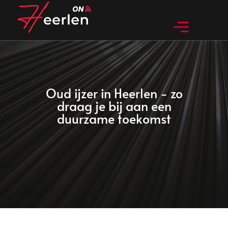
Huidig nieuws
Bedrijven in Heerlen
Bijzondere dingen in Heerlen
Oud ijzer in Heerlen - zo
draag je bij aan een
duurzame toekomst