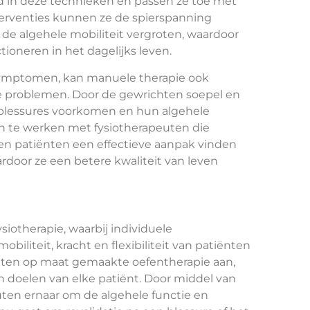
d in deze technieken en passen ze toe met
terventies kunnen ze de spierspanning
 de algehele mobiliteit vergroten, waardoor
oneren in het dagelijks leven.
 symptomen, kan manuele therapie ook
 problemen. Door de gewrichten soepel en
 blessures voorkomen en hun algehele
n te werken met fysiotherapeuten die
nen patiënten een effectieve aanpak vinden
door ze een betere kwaliteit van leven
siotherapie, waarbij individuele
iteit, kracht en flexibiliteit van patiënten
euten op maat gemaakte oefentherapie aan,
n doelen van elke patiënt. Door middel van
uten ernaar om de algehele functie en