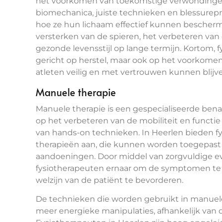
het voorkomen van toekomstige verwondingen
biomechanica, juiste technieken en blessurep
hoe ze hun lichaam effectief kunnen beschermen
versterken van de spieren, het verbeteren van 
gezonde levensstijl op lange termijn. Kortom, fy
gericht op herstel, maar ook op het voorkom
atleten veilig en met vertrouwen kunnen blijv
Manuele therapie
Manuele therapie is een gespecialiseerde benad
op het verbeteren van de mobiliteit en functi
van hands-on technieken. In Heerlen bieden 
therapieën aan, die kunnen worden toegepast 
aandoeningen. Door middel van zorgvuldige ev
fysiotherapeuten ernaar om de symptomen te 
welzijn van de patiënt te bevorderen.
De technieken die worden gebruikt in manuele 
meer energieke manipulaties, afhankelijk van 