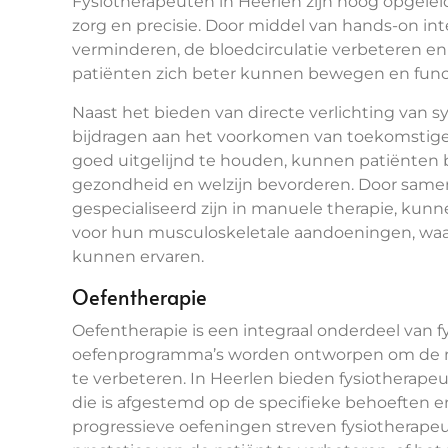
Fysiotherapeuten in Heerlen zijn hoog opgelei
zorg en precisie. Door middel van hands-on in
verminderen, de bloedcirculatie verbeteren en
patiënten zich beter kunnen bewegen en functi
Naast het bieden van directe verlichting van
bijdragen aan het voorkomen van toekomstige
goed uitgelijnd te houden, kunnen patiënten
gezondheid en welzijn bevorderen. Door same
gespecialiseerd zijn in manuele therapie, kun
voor hun musculoskeletale aandoeningen, waar
kunnen ervaren.
Oefentherapie
Oefentherapie is een integraal onderdeel van fy
oefenprogramma’s worden ontworpen om de mobil
te verbeteren. In Heerlen bieden fysiotherap
die is afgestemd op de specifieke behoeften e
progressieve oefeningen streven fysiotherape