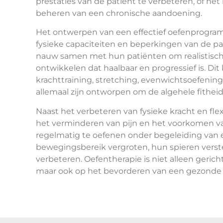
prestaties van de patiënt te verbeteren, of het
beheren van een chronische aandoening.
Het ontwerpen van een effectief oefenprogram
fysieke capaciteiten en beperkingen van de pa
nauw samen met hun patiënten om realistische
ontwikkelen dat haalbaar en progressief is. Di
krachttraining, stretching, evenwichtsoefeni
allemaal zijn ontworpen om de algehele fithei
Naast het verbeteren van fysieke kracht en flex
het verminderen van pijn en het voorkomen 
regelmatig te oefenen onder begeleiding van
bewegingsbereik vergroten, hun spieren verste
verbeteren. Oefentherapie is niet alleen gericht
maar ook op het bevorderen van een gezonde en